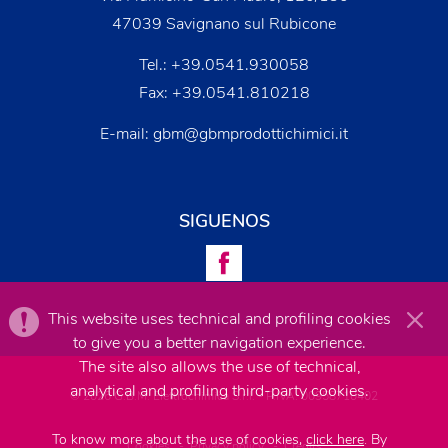
47039 Savignano sul Rubicone
Tel.:
+39.0541.930058
Fax: +39.0541.810218
E-mail:
gbm@gbmprodottichimici.it
SIGUENOS
This website uses technical and profiling cookies
to give you a better navigation experience.
The site also allows the use of technical,
analytical and profiling third-party cookies.
© 2026 G.B.M. Elettrochimica S.r.l. - P.IVA: 00958710402
To know more about the use of cookies,
click here
. By
Cookies
-
Privacy policy
-
Credits