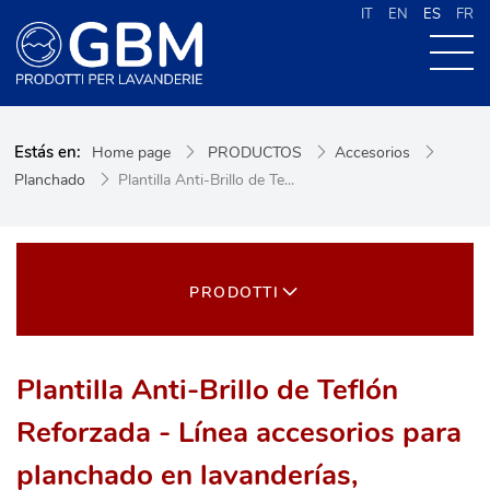
IT
EN
ES
FR
QUIENES SOMOS
Estás en:
Home page
PRODUCTOS
Accesorios
PRODUCTOS
Planchado
Plantilla Anti-Brillo de Te...
NOVEDADES
CONTACTOS
CERCA NEL SITO
PRODOTTI
Plantilla Anti-Brillo de Teflón
Reforzada - Línea accesorios para
planchado en lavanderías,