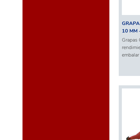
GRAPAS
10 MM 
Grapas O
rendimie
embalar