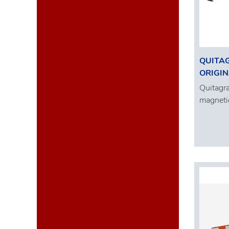
QUITA
ORIGIN
Quitagra
magneti