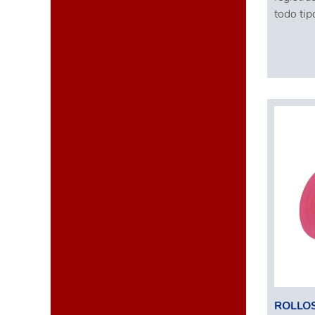
todo tip
ROLLO