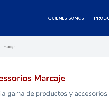
QUIENES SOMOS
PROD
Esencia
Sanit
Lavado 
Marcaje
Product
Lavado 
SEN
essorios Marcaje
Lavado 
Lavado 
Linea 
a gama de productos y accesorios 
Acce