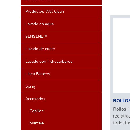
Productos Wet Clean
Lavado en agua
SENSENE™
Lavado de cuero
Lavado con hidrocarburos
Linea Blancos
Spray
Accesorios
ROLLOS
Rollos H
Cepillos
registra
todo tip
Marcaje