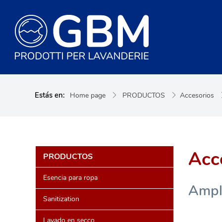
Estás en:
Home page
PRODUCTOS
Accesorios
Acc
PRODUCTOS
Esencia para ropa
Ampli
Sanitization
Lavado en secco