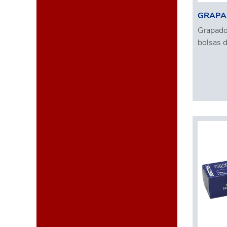
GRAPA
Grapador
bolsas 