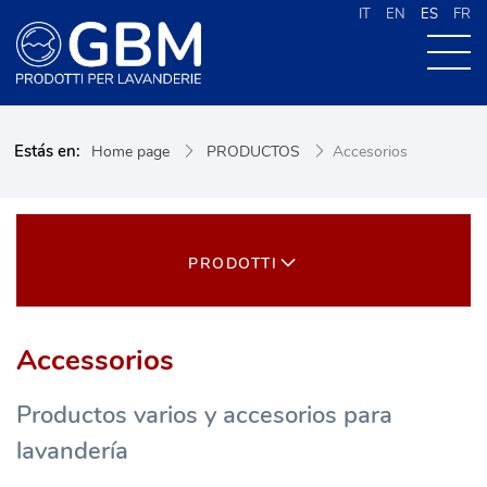
IT
EN
ES
FR
QUIENES SOMOS
Estás en:
Home page
PRODUCTOS
Accesorios
PRODUCTOS
NOVEDADES
CONTACTOS
PRODOTTI
CERCA NEL SITO
Accessorios
Productos varios y accesorios para
lavandería