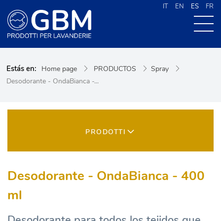
IT
EN
ES
FR
QUIENES SOMOS
Estás en:
Home page
PRODUCTOS
Spray
PRODUCTOS
Desodorante - OndaBianca -...
NOVEDADES
CONTACTOS
CERCA NEL SITO
PRODOTTI
Desodorante - OndaBianca - 400
ml
Desodorante para todos los tejidos que