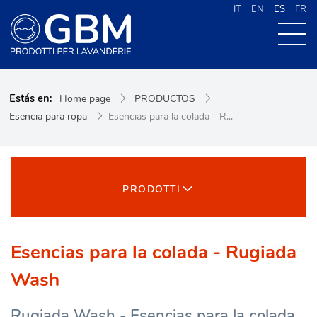
IT
EN
ES
FR
QUIENES SOMOS
Estás en:
Home page
PRODUCTOS
PRODUCTOS
Esencia para ropa
Esencias para la colada - R...
NOVEDADES
CONTACTOS
CERCA NEL SITO
PRODOTTI
Esencias para la colada - Rugiada
Wash
Rugiada Wash - Esencias para la colada