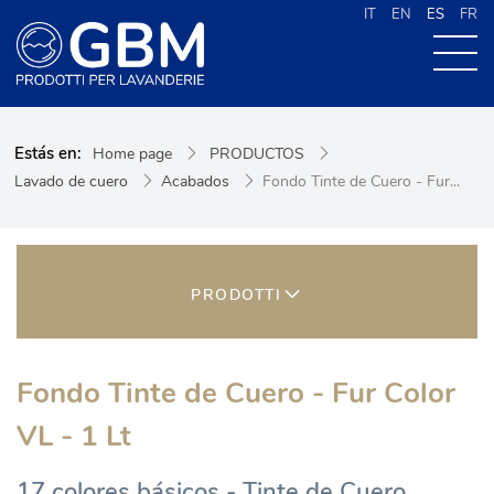
IT
EN
ES
FR
QUIENES SOMOS
Estás en:
Home page
PRODUCTOS
PRODUCTOS
Lavado de cuero
Acabados
Fondo Tinte de Cuero - Fur...
NOVEDADES
CONTACTOS
CERCA NEL SITO
PRODOTTI
Fondo Tinte de Cuero - Fur Color
VL - 1 Lt
17 colores básicos - Tinte de Cuero