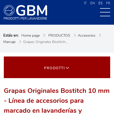
IT
EN
ES
FR
QUIENES SOMOS
Estás en:
Home page
PRODUCTOS
Accesorios
PRODUCTOS
Marcaje
Grapas Originales Bostitch...
NOVEDADES
CONTACTOS
CERCA NEL SITO
PRODOTTI
Grapas Originales Bostitch 10 mm
- Línea de accesorios para
marcado en lavanderías y