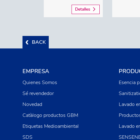
Detalles
BACK
EMPRESA
PRODUC
Quienes Somos
Esencia p
Sé revendedor
Sanitizat
Novedad
Lavado e
Catàlogo productos GBM
Producto
Etiquetas Medioambiental
Lavado e
SDS
SENSEN