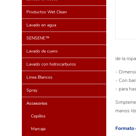
Productos Wet Clean
Lavado en agua
SENSENE™
Lavado de cuero
de la rop
Lavado con hidrocarburos
- Dimens
Linea Blancos
- Con bar
- para has
Spray
Simplement
Accesorios
manos libr
Cepillos
Formato 
Marcaje