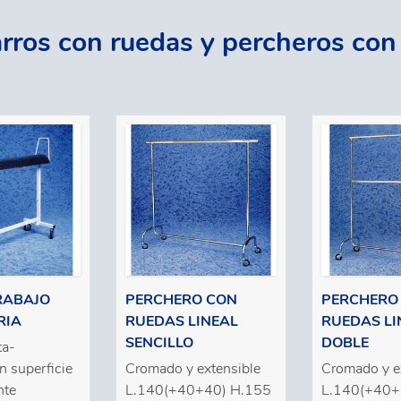
carros con ruedas y percheros con
RABAJO
PERCHERO CON
PERCHERO
RIA
RUEDAS LINEAL
RUEDAS LI
SENCILLO
DOBLE
ta-
n superficie
Cromado y extensible
Cromado y e
nte
L.140(+40+40) H.155
L.140(+40+